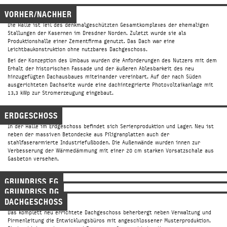
01187 Dresden
VORHER/NACHHER
Tel.
+49 (0)176_221 436 36
PRESSE/
Die Halle ist Teil des denkmalgeschützten Gesamtkomplexes der ehemaligen
Stallungen der Kasernen im Dresdner Norden. Zuletzt wurde sie als
→ office@
Produktionshalle einer Zementfirma genutzt. Das Dach war eine
midas-architektur.de
Leichtbaukonstruktion ohne nutzbares Dachgeschoss.
Bei der Konzeption des Umbaus wurden die Anforderungen des Nutzers mit dem
Erhalt der historischen Fassade und der äußeren Ablesbarkeit des neu
hinzugefügten Dachausbaues miteinander vereinbart. Auf der nach Süden
ausgerichteten Dachseite wurde eine dachintegrierte Photovoltaikanlage mit
© 2016 midas Architektur /
Impressum
13,3 kWp zur Stromerzeugung eingebaut.
ERDGESCHOSS
In der Halle im Erdgeschoss befindet sich Serienproduktion und Lager. Neu ist
neben der massiven Betondecke aus Filigranplatten auch der
stahlfaserarmierte Industriefußboden. Die Außenwände wurden innen zur
Verbesserung der Wärmedämmung mit einer 20 cm starken Vorsatzschale aus
Gasbeton versehen.
GRUNDRISS EG
GRUNDRISS DG
DACHGESCHOSS
Das komplett neu errichtete Dachgeschoss beherbergt neben Verwaltung und
Firmenleitung die Entwicklungsbüros mit angeschlossener Musterproduktion.