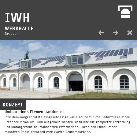
PROJEKTE
IWH
WERKHALLE
Dresden
PROJEKTE
AKTUELL/
BÜRO/
KONZEPT
Umbau eines Firmenstandortes
PERSONEN/
MARTIN MACZUTAJTIS;
Eine denkmalgeschützte eingeschossige Halle sollte für die Bedürfnisse einer
Dresdner Firma um- und ausgebaut werden. Dazu war die komplette Entkernung
FREIER ARCHITEKT AKS
und umfangreiche Baumaßnahmen erforderlich. Durch den Einbau einer
massiven Decke entstand eine zweite Grundrissebene.
LEISTUNGEN/
Klingenberger Straße 10